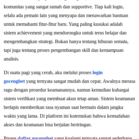
komunitas yang sangat ramah dan supportive. Tiap kali login,
selalu ada pemain lain yang menyapa dan menawarkan bantuan
untuk memahami fitur-fitur baru. Yang paling kusukai adalah
sistem achievement yang mendorongku untuk terus belajar dan
mengembangkan strategi. Bukan hanya tentang hiburan semata,
tapi juga tentang proses pengembangan skill dan kemampuan
analisis.
Di suatu pagi yang cerah, aku melalui proses
login
gocengbet
yang ternyata sangat mudah dan cepat. Awalnya merasa
ragu dengan prosedur keamanannya, namun kemudian kuhargai
sistem verifikasi yang membuat akun tetap aman. Sistem keamanan
berlapis memberikan rasa nyaman saat bermain dalam jangka
waktu yang lama. Di platform ini kutemukan bahwa kemudahan
akses dan keamanan bisa berjalan beriringan.
Proses
daftar gocengbet
yang kualami ternyata sangat sederhana