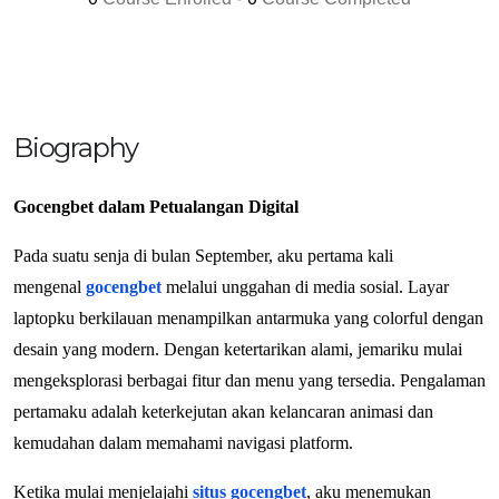
Biography
Gocengbet dalam Petualangan Digital
Pada suatu senja di bulan September, aku pertama kali
mengenal
gocengbet
melalui unggahan di media sosial. Layar
laptopku berkilauan menampilkan antarmuka yang colorful dengan
desain yang modern. Dengan ketertarikan alami, jemariku mulai
mengeksplorasi berbagai fitur dan menu yang tersedia. Pengalaman
pertamaku adalah keterkejutan akan kelancaran animasi dan
kemudahan dalam memahami navigasi platform.
Ketika mulai menjelajahi
situs gocengbet
, aku menemukan