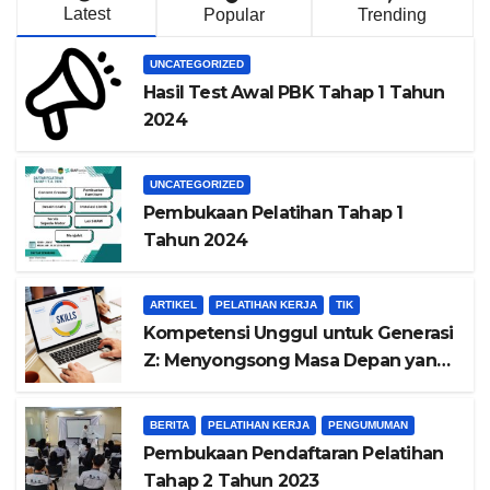
Latest
Popular
Trending
UNCATEGORIZED
Hasil Test Awal PBK Tahap 1 Tahun
2024
UNCATEGORIZED
Pembukaan Pelatihan Tahap 1
Tahun 2024
ARTIKEL
PELATIHAN KERJA
TIK
Kompetensi Unggul untuk Generasi
Z: Menyongsong Masa Depan yang
Penuh Tantangan
BERITA
PELATIHAN KERJA
PENGUMUMAN
Pembukaan Pendaftaran Pelatihan
Tahap 2 Tahun 2023