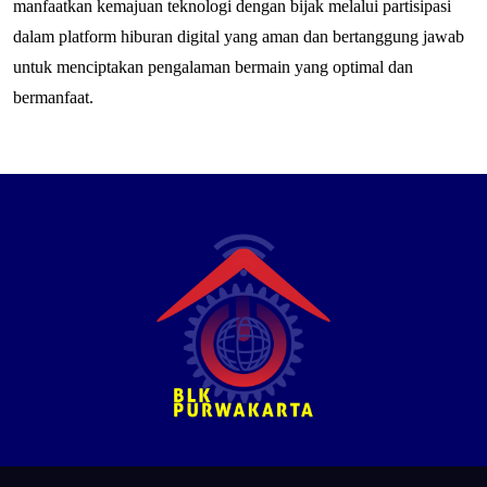
manfaatkan kemajuan teknologi dengan bijak melalui partisipasi
dalam platform hiburan digital yang aman dan bertanggung jawab
untuk menciptakan pengalaman bermain yang optimal dan
bermanfaat.