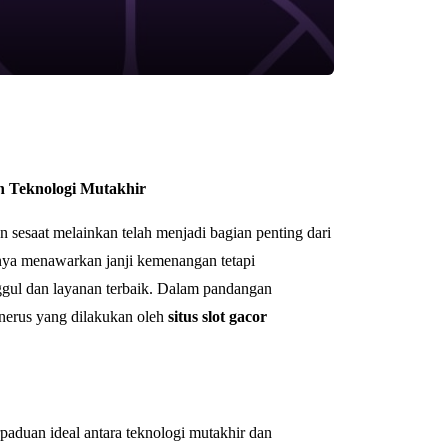
n Teknologi Mutakhir
n sesaat melainkan telah menjadi bagian penting dari
nya menawarkan janji kemenangan tetapi
ggul dan layanan terbaik. Dalam pandangan
erus yang dilakukan oleh
situs slot gacor
aduan ideal antara teknologi mutakhir dan