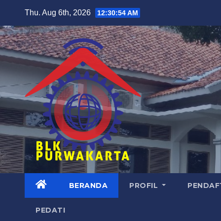
Skip
Thu. Aug 6th, 2026
12:30:55 AM
to
content
BERANDA
PROFIL
PENDAF
PEDATI