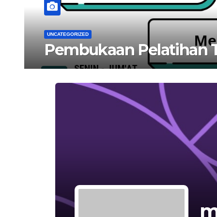
UNCATEGORIZED
Pembukaan Pelatihan T
m