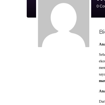
0
Cou
Bi
Ana
Seb
eko
mem
say
ma
Ana
Dari