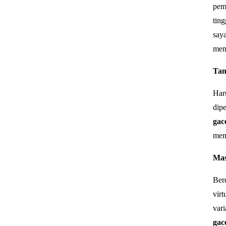
pem
tin
say
men
Tan
Har
dip
gac
mem
Mas
Ber
virt
var
gac