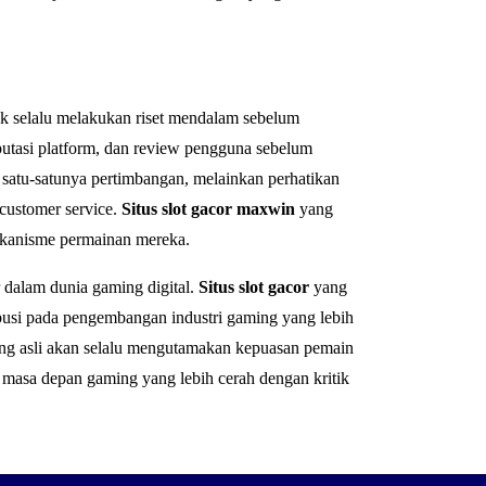
k selalu melakukan riset mendalam sebelum
 reputasi platform, dan review pengguna sebelum
 satu-satunya pertimbangan, melainkan perhatikan
 customer service.
Situs slot gacor maxwin
yang
ekanisme permainan mereka.
dalam dunia gaming digital.
Situs slot gacor
yang
busi pada pengembangan industri gaming yang lebih
g asli akan selalu mengutamakan kepuasan pemain
 masa depan gaming yang lebih cerah dengan kritik