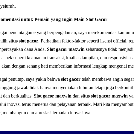
yeluruh.
omendasi untuk Pemain yang Ingin Main Slot Gacor
agai pencinta game yang berpengalaman, saya merekomendasikan untu
ilih
situs slot gacor
. Perhatikan faktor-faktor seperti lisensi official,
percayakan dana Anda.
Slot gacor maxwin
seharusnya tidak menjadi
 aspek seperti keamanan transaksi, kualitas tampilan, dan responsivitas
k akan dengan senang hati memberikan informasi lengkap mengenai m
agai penutup, saya yakin bahwa
slot gacor
telah membawa angin segar 
tanggung jawab tidak hanya menyediakan hiburan tetapi juga berkontri
t dan berkualitas.
Slot gacor maxwin
dan
situs slot gacor maxwin
yan
alui inovasi terus-menerus dan pelayanan terbaik. Mari kita menyambut
g membangun dan apresiasi terhadap inovasinya.