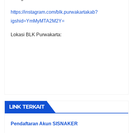
https://instagram.com/blk.purwakartakab?
igshid=YmMyMTA2M2Y=
Lokasi BLK Purwakarta:
LINK TERKAIT
Pendaftaran Akun SISNAKER