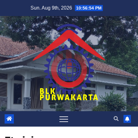
Skip
Sun. Aug 9th, 2026
10:56:54 PM
to
content