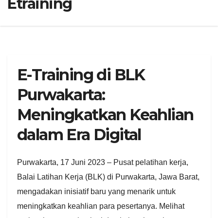
Etraining
E-Training di BLK
Purwakarta:
Meningkatkan Keahlian
dalam Era Digital
Purwakarta, 17 Juni 2023 – Pusat pelatihan kerja,
Balai Latihan Kerja (BLK) di Purwakarta, Jawa Barat,
mengadakan inisiatif baru yang menarik untuk
meningkatkan keahlian para pesertanya. Melihat