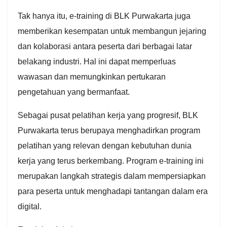
Tak hanya itu, e-training di BLK Purwakarta juga
memberikan kesempatan untuk membangun jejaring
dan kolaborasi antara peserta dari berbagai latar
belakang industri. Hal ini dapat memperluas
wawasan dan memungkinkan pertukaran
pengetahuan yang bermanfaat.
Sebagai pusat pelatihan kerja yang progresif, BLK
Purwakarta terus berupaya menghadirkan program
pelatihan yang relevan dengan kebutuhan dunia
kerja yang terus berkembang. Program e-training ini
merupakan langkah strategis dalam mempersiapkan
para peserta untuk menghadapi tantangan dalam era
digital.